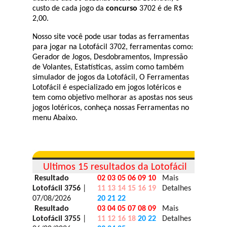
custo de cada jogo da
concurso
3702 é de R$
2,00.
Nosso site você pode usar todas as ferramentas
para jogar na Lotofácil 3702, ferramentas como:
Gerador de Jogos, Desdobramentos, Impressão
de Volantes, Estatísticas, assim como também
simulador de jogos da Lotofácil, O Ferramentas
Lotofácil é especializado em jogos lotéricos e
tem como objetivo melhorar as apostas nos seus
jogos lotéricos, conheça nossas Ferramentas no
menu Abaixo.
Ultimos 15 resultados da Lotofácil
Resultado
02 03 05 06 09 10
Mais
Lotofácil 3756
|
11 13 14 15 16 19
Detalhes
07/08/2026
20 21 22
Resultado
03 04 05 07 08 09
Mais
Lotofácil 3755
|
11 12 16 18
20 22
Detalhes